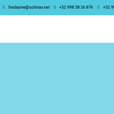
fredayme@solimas.net
+52 998 58 36 876
+52 9